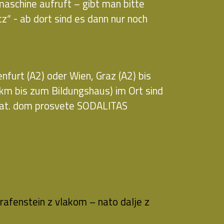
schine aufruft – gibt man bitte
tz“ - ab dort sind es dann nur noch
nfurt (A2) oder Wien, Graz (A2) bis
 km bis zum Bildungshaus) im Ort sind
/Kat. dom prosvete SODALITAS
afenstein z vlakom – nato dalje z