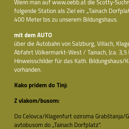
Wenn man auf www.oebb.at die Scotty-Suchma
folgende Station als Ziel ein: „Tainach Dorfpla
400 Meter bis zu unserem Bildungshaus.
mit dem AUTO
über die Autobahn von Salzburg, Villach, Klage
Abfahrt Völkermarkt-West / Tainach, (ca. 3,5
Hinweisschilder für das Kath. Bildungshaus
vorhanden.
Kako pridem do Tinj:
Z vlakom/busom:
Do Celovca/Klagenfurt oziroma Grabštanja/Gr
avtobusom do „Tainach Dorfplatz“.