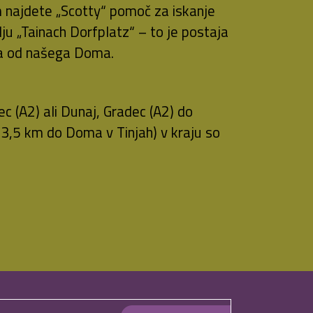
 najdete „Scotty“ pomoč za iskanje
lju „Tainach Dorfplatz“ – to je postaja
na od našega Doma.
ec (A2) ali Dunaj, Gradec (A2) do
 3,5 km do Doma v Tinjah) v kraju so