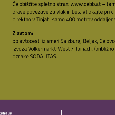
Če obiščite spletno stran: www.oebb.at – tam
prave povezave za vlak in bus. Vtipkajte pri ci
direktno v Tinjah, samo 400 metrov oddalje
Z avtom:
po avtocesti iz smeri Salzburg, Beljak, Celovc
izvoza Völkermarkt-West / Tainach, (približno
oznake SODALITAS.
ngshaus