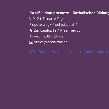
Katoliški dom prosvete - Katholisches Bildu
A-9121
Tainach/Tinje
Propsteiweg/Proštijska pot 1
Zur Landkarte / K zemljevidu
+43 4239 / 26 42
office@sodalitas.at
AGB
|
Datenschutz
|
Impressum
|
Anreise / kako 