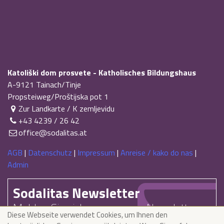
Katoliški dom prosvete - Katholisches Bildungshaus
A-9121
Tainach/Tinje
Propsteiweg/Proštijska pot 1
Zur Landkarte / K zemljevidu
+43 4239 / 26 42
office@sodalitas.at
AGB
|
Datenschutz
|
Impressum
|
Anreise / kako do nas
|
Admin
Sodalitas Newsletter
Melden Sie sich zu unserem Newsletter
Diese Webseite verwendet Cookies, um Ihnen den
an und bleiben Sie auf dem Laufenden /