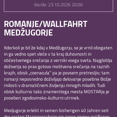
bis/do: 23.10.2026
20:00
ROMANJE/WALLFAHRT
MEDŽUGORJE
Kdorkoli je bil že kdaj v Medžugorju, se je vrnil obogaten
in ga vedno spet vleče v ta kraj duhovnosti in
občestvenega srečanja z verniki vsega sveta. Najgloblja
doživetja so prav gotovo molitvena srečanja na raznih
krajih, obisk „coenacula“ pa je povsem pretresljiv; tam
romarji neposredno doživljajo delovanje posebne Božje
milosti v dramatičnem življenju mnogih mladih. Tudi
obisk kulturno tako znamenitega mesta MOSTARja je
poseben zgodovinsko-kulturni utrinek.
Medjugorje erlebt in seinen bisherigen 40 Jahren seit
der ersten Marienerscheinung einen immer größeren