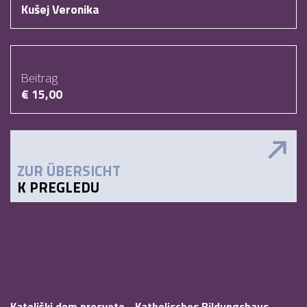
Kušej Veronika
Beitrag
€ 15,00
ZUR ÜBERSICHT
K PREGLEDU
Katoliški dom prosvete - Katholisches Bildungshaus