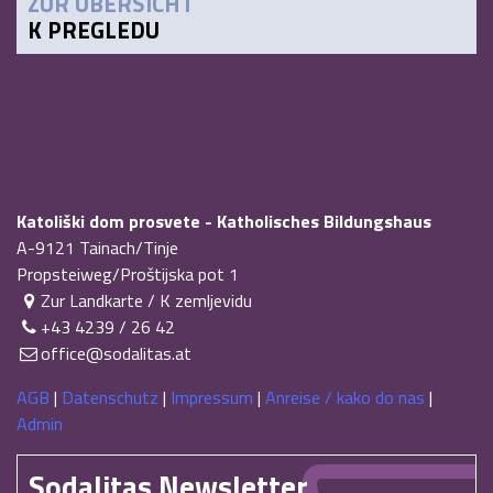
ZUR ÜBERSICHT
K PREGLEDU
Katoliški dom prosvete - Katholisches Bildungshaus
A-9121
Tainach/Tinje
Propsteiweg/Proštijska pot 1
Zur Landkarte / K zemljevidu
+43 4239 / 26 42
office@sodalitas.at
AGB
|
Datenschutz
|
Impressum
|
Anreise / kako do nas
|
Admin
Sodalitas Newsletter