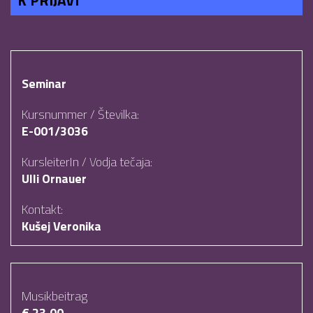
K PRIJAVI
Seminar
Kursnummer / Številka:
E-001/3036
KursleiterIn / Vodja tečaja:
Ulli Ornauer
Kontakt:
Kušej Veronika
Musikbeitrag
€ 23,00